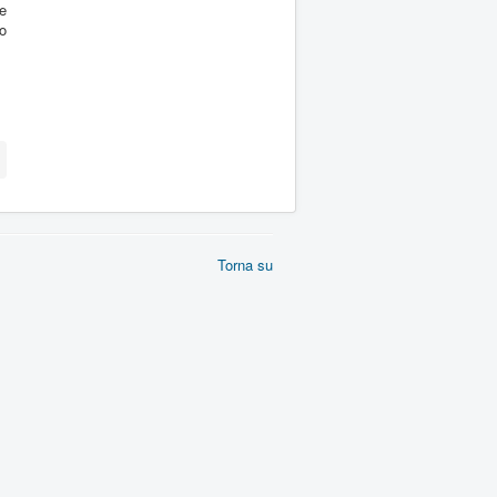
ve
o
Torna su